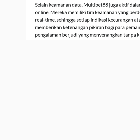
Selain keamanan data, Multibet88 juga aktif da
online. Mereka memiliki tim keamanan yang berd
real-time, sehingga setiap indikasi kecurangan ata
memberikan ketenangan pikiran bagi para pemai
pengalaman berjudi yang menyenangkan tanpa k
Kenyamanan Berjudi di Multib
Selain keamanan, Multibet88 juga menawarkan k
Platform ini dirancang dengan antarmuka yang 
dinavigasi bahkan oleh pemain baru sekalipun. Se
memungkinkan para pemain untuk mengakses perm
melalui ponsel pintar mereka. Ini memungkinkan f
memiliki gaya hidup sibuk.
Kualitas Permainan dari JDB di
Sebagai salah satu provider terkemuka di Multib
beragam dan menghibur. Dari tema yang klasik hi