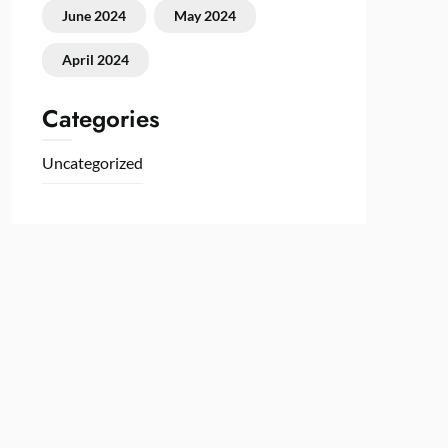
June 2024
May 2024
April 2024
Categories
Uncategorized