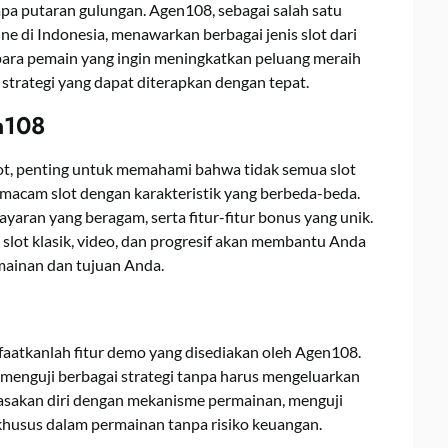
pa putaran gulungan. Agen108, sebagai salah satu
ne di Indonesia, menawarkan berbagai jenis slot dari
para pemain yang ingin meningkatkan peluang meraih
 strategi yang dapat diterapkan dengan tepat.
n108
ot, penting untuk memahami bahwa tidak semua slot
acam slot dengan karakteristik yang berbeda-beda.
yaran yang beragam, serta fitur-fitur bonus yang unik.
lot klasik, video, dan progresif akan membantu Anda
mainan dan tujuan Anda.
atkanlah fitur demo yang disediakan oleh Agen108.
 menguji berbagai strategi tanpa harus mengeluarkan
asakan diri dengan mekanisme permainan, menguji
 khusus dalam permainan tanpa risiko keuangan.