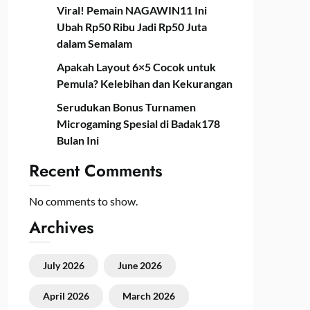
Viral! Pemain NAGAWIN11 Ini
Ubah Rp50 Ribu Jadi Rp50 Juta
dalam Semalam
Apakah Layout 6×5 Cocok untuk
Pemula? Kelebihan dan Kekurangan
Serudukan Bonus Turnamen
Microgaming Spesial di Badak178
Bulan Ini
Recent Comments
No comments to show.
Archives
July 2026
June 2026
April 2026
March 2026