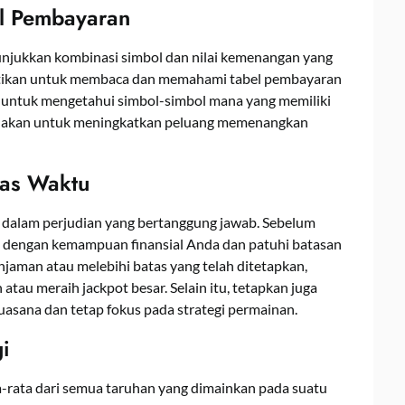
l Pembayaran
unjukkan kombinasi simbol dan nilai kemenangan yang
stikan untuk membaca dan memahami tabel pembayaran
 untuk mengetahui simbol-simbol mana yang memiliki
digunakan untuk meningkatkan peluang memenangkan
as Waktu
 dalam perjudian yang bertanggung jawab. Sebelum
i dengan kemampuan finansial Anda dan patuhi batasan
jaman atau melebihi batas yang telah ditetapkan,
tau meraih jackpot besar. Selain itu, tetapkan juga
uasana dan tetap fokus pada strategi permainan.
i
a-rata dari semua taruhan yang dimainkan pada suatu