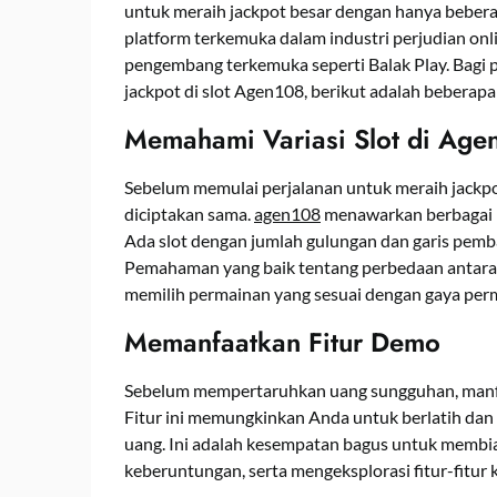
untuk meraih jackpot besar dengan hanya bebera
platform terkemuka dalam industri perjudian onli
pengembang terkemuka seperti Balak Play. Bagi 
jackpot di slot Agen108, berikut adalah beberapa
Memahami Variasi Slot di Age
Sebelum memulai perjalanan untuk meraih jackp
diciptakan sama.
agen108
menawarkan berbagai m
Ada slot dengan jumlah gulungan dan garis pemba
Pemahaman yang baik tentang perbedaan antara s
memilih permainan yang sesuai dengan gaya per
Memanfaatkan Fitur Demo
Sebelum mempertaruhkan uang sungguhan, manfa
Fitur ini memungkinkan Anda untuk berlatih dan
uang. Ini adalah kesempatan bagus untuk membi
keberuntungan, serta mengeksplorasi fitur-fitur