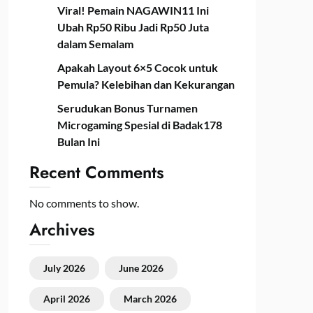
Viral! Pemain NAGAWIN11 Ini
Ubah Rp50 Ribu Jadi Rp50 Juta
dalam Semalam
Apakah Layout 6×5 Cocok untuk
Pemula? Kelebihan dan Kekurangan
Serudukan Bonus Turnamen
Microgaming Spesial di Badak178
Bulan Ini
Recent Comments
No comments to show.
Archives
July 2026
June 2026
April 2026
March 2026