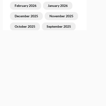
February 2026
January 2026
December 2025
November 2025
October 2025
September 2025
August 2025
July 2025
June 2025
May 2025
April 2025
March 2025
February 2025
January 2025
December 2024
November 2024
October 2024
September 2024
August 2024
July 2024