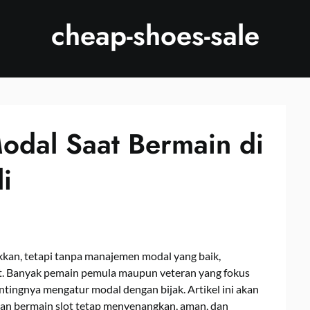
cheap-shoes-sale
odal Saat Bermain di
i
kan, tetapi tanpa manajemen modal yang baik,
at. Banyak pemain pemula maupun veteran yang fokus
ingnya mengatur modal dengan bijak. Artikel ini akan
n bermain slot tetap menyenangkan, aman, dan