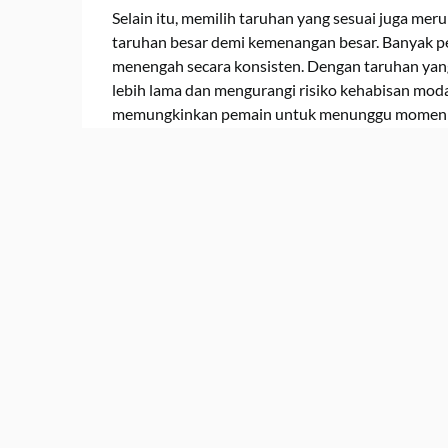
Selain itu, memilih taruhan yang sesuai juga mer
taruhan besar demi kemenangan besar. Banyak p
menengah secara konsisten. Dengan taruhan yan
lebih lama dan mengurangi risiko kehabisan modal
memungkinkan pemain untuk menunggu momen ya
fitur bonus atau putaran gratis muncul.
Memanfaatkan fitur bonus dan putaran gratis di 
Banyak mesin slot menawarkan putaran gratis, sim
meningkatkan kemenangan tanpa harus menambah
lebih efisien, peluang menang meningkat, dan p
Selain aspek teknis, faktor psikologis juga perlu
membuat pemain lebih tenang dan fokus. Tidak 
menikmati setiap putaran dan membuat keputusan t
menjadi pembeda antara pemain yang menang sec
Teknik lainnya adalah mencatat hasil permainan
kerugian, dan momen penting saat fitur bonus mun