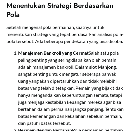
Menentukan Strategi Berdasarkan
Pola
Setelah mengenal pola permainan, saatnya untuk
menentukan strategi yang tepat berdasarkan analisis pola-
pola tersebut. Ada beberapa pendekatan yang bisa dicoba:
Manajemen Bankroll yang Cermat
Salah satu pola
paling penting yang sering diabaikan oleh pemain
adalah manajemen bankroll. Dalam
slot Mahjong
,
sangat penting untuk mengatur seberapa banyak
uang yang akan dipertaruhkan dan tidak melebihi
batas yang telah ditetapkan. Pemain yang bijak tidak
hanya mengandalkan keberuntungan semata, tetapi
juga menjaga kestabilan keuangan mereka agar bisa
bertahan dalam permainan jangka panjang. Tentukan
batas kemenangan dan kekalahan sebelum bermain,
dan patuhi batas tersebut.
Bermain dengan Bertahap
Pola permainan bertahap