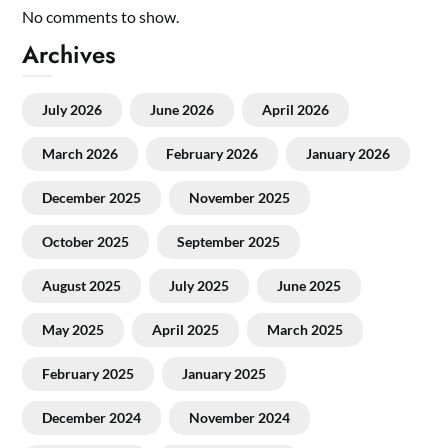
No comments to show.
Archives
July 2026
June 2026
April 2026
March 2026
February 2026
January 2026
December 2025
November 2025
October 2025
September 2025
August 2025
July 2025
June 2025
May 2025
April 2025
March 2025
February 2025
January 2025
December 2024
November 2024