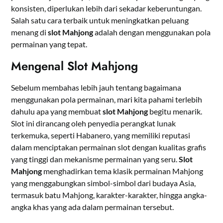
konsisten, diperlukan lebih dari sekadar keberuntungan.
Salah satu cara terbaik untuk meningkatkan peluang
menang di
slot Mahjong
adalah dengan menggunakan pola
permainan yang tepat.
Mengenal Slot Mahjong
Sebelum membahas lebih jauh tentang bagaimana
menggunakan pola permainan, mari kita pahami terlebih
dahulu apa yang membuat
slot Mahjong
begitu menarik.
Slot ini dirancang oleh penyedia perangkat lunak
terkemuka, seperti Habanero, yang memiliki reputasi
dalam menciptakan permainan slot dengan kualitas grafis
yang tinggi dan mekanisme permainan yang seru.
Slot
Mahjong
menghadirkan tema klasik permainan Mahjong
yang menggabungkan simbol-simbol dari budaya Asia,
termasuk batu Mahjong, karakter-karakter, hingga angka-
angka khas yang ada dalam permainan tersebut.