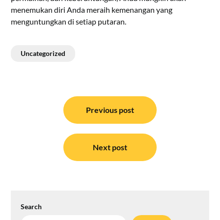
menemukan diri Anda meraih kemenangan yang
menguntungkan di setiap putaran.
Uncategorized
Post
navigation
Previous post
Next post
Search