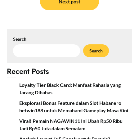
Next post
Search
Search
Recent Posts
Loyalty Tier Black Card: Manfaat Rahasia yang
Jarang Dibahas
Eksplorasi Bonus Feature dalam Slot Habanero
betwin188 untuk Memahami Gameplay Masa Kini
Viral! Pemain NAGAWIN11 Ini Ubah Rp50 Ribu
Jadi Rp50 Juta dalam Semalam
Apakah Layout 6×5 Cocok untuk Pemula?