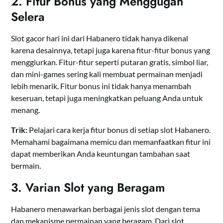
2. Fitur Bonus yang Menggugah
Selera
Slot gacor hari ini dari Habanero tidak hanya dikenal
karena desainnya, tetapi juga karena fitur-fitur bonus yang
menggiurkan. Fitur-fitur seperti putaran gratis, simbol liar,
dan mini-games sering kali membuat permainan menjadi
lebih menarik. Fitur bonus ini tidak hanya menambah
keseruan, tetapi juga meningkatkan peluang Anda untuk
menang.
Trik:
Pelajari cara kerja fitur bonus di setiap slot Habanero.
Memahami bagaimana memicu dan memanfaatkan fitur ini
dapat memberikan Anda keuntungan tambahan saat
bermain.
3. Varian Slot yang Beragam
Habanero menawarkan berbagai jenis slot dengan tema
dan mekanisme permainan yang beragam. Dari slot