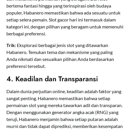
bertema fantasi hingga yang terinspirasi oleh budaya
populer, Habanero memastikan bahwa ada sesuatu untuk
setiap selera pemain. Slot gacor hari ini termasuk dalam
kategori ini, dengan pilihan yang beragam untuk memenuhi
berbagai preferensi.
Trik:
Eksplorasi berbagai jenis slot yang ditawarkan
Habanero. Temukan tema dan mekanisme yang paling
Anda nikmati dan sesuaikan pilihan Anda berdasarkan
preferensi tersebut.
4. Keadilan dan Transparansi
Dalam dunia perjudian online, keadilan adalah faktor yang
sangat penting. Habanero memastikan bahwa setiap
permainan slot yang mereka tawarkan adil dan transparan.
Dengan menggunakan generator angka acak (RNG) yang
teruji, Habanero menjamin bahwa setiap putaran adalah
murni dan tidak dapat diprediksi, memberikan kesempatan