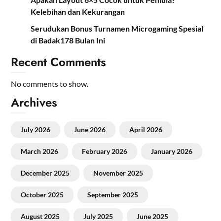
Kelebihan dan Kekurangan
Serudukan Bonus Turnamen Microgaming Spesial
di Badak178 Bulan Ini
Recent Comments
No comments to show.
Archives
July 2026
June 2026
April 2026
March 2026
February 2026
January 2026
December 2025
November 2025
October 2025
September 2025
August 2025
July 2025
June 2025