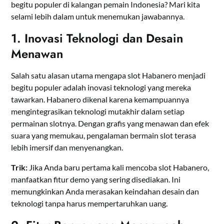
begitu populer di kalangan pemain Indonesia? Mari kita
selami lebih dalam untuk menemukan jawabannya.
1. Inovasi Teknologi dan Desain
Menawan
Salah satu alasan utama mengapa slot Habanero menjadi
begitu populer adalah inovasi teknologi yang mereka
tawarkan. Habanero dikenal karena kemampuannya
mengintegrasikan teknologi mutakhir dalam setiap
permainan slotnya. Dengan grafis yang menawan dan efek
suara yang memukau, pengalaman bermain slot terasa
lebih imersif dan menyenangkan.
Trik:
Jika Anda baru pertama kali mencoba slot Habanero,
manfaatkan fitur demo yang sering disediakan. Ini
memungkinkan Anda merasakan keindahan desain dan
teknologi tanpa harus mempertaruhkan uang.