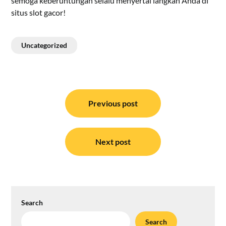
semoga keberuntungan selalu menyertai langkah Anda di
situs slot gacor!
Uncategorized
Post
navigation
Previous post
Next post
Search
Search