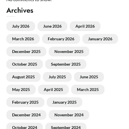
Archives
July 2026
June 2026
April 2026
March 2026
February 2026
January 2026
December 2025
November 2025
October 2025
September 2025
August 2025
July 2025
June 2025
May 2025
April 2025
March 2025
February 2025
January 2025
December 2024
November 2024
October 2024
September 2024