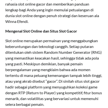
rahasia slot online gacor dan memberikan panduan
lengkap bagi Anda yang ingin memulai petualangan di
dunia slot online dengan penuh strategi dan keseruan ala
Winna Efendi.
Mengenal Slot Online dan Situs Slot Gacor
Slot online merupakan permainan yang menggabungkan
keberuntungan dan teknologi canggih. Setiap putaran
ditentukan oleh sistem Random Number Generator (RNG)
yang memastikan keacakan hasil, sehingga tidak ada pola
yang pasti. Meskipun demikian, banyak pemain
berpengalaman yang mengklaim bahwa ada momen
tertentu di mana peluang kemenangan tampak lebih tinggi,
atau yang akrab disebut “gacor”. Di sinilah situs slot gacor
hadir sebagai platform yang menyuguhkan koleksi game
dengan RTP (Return to Player) yang kompetitif, fitur bonus
menarik, dan volatilitas yang bervariasi untuk memenuhi
selera berbagai pemain.