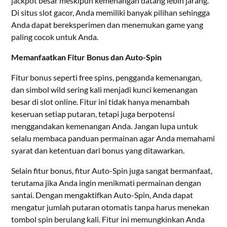
jackpot besar meskipun kemenangan datang lebih jarang.
Di situs slot gacor, Anda memiliki banyak pilihan sehingga
Anda dapat bereksperimen dan menemukan game yang
paling cocok untuk Anda.
Memanfaatkan Fitur Bonus dan Auto-Spin
Fitur bonus seperti free spins, pengganda kemenangan,
dan simbol wild sering kali menjadi kunci kemenangan
besar di slot online. Fitur ini tidak hanya menambah
keseruan setiap putaran, tetapi juga berpotensi
menggandakan kemenangan Anda. Jangan lupa untuk
selalu membaca panduan permainan agar Anda memahami
syarat dan ketentuan dari bonus yang ditawarkan.
Selain fitur bonus, fitur Auto-Spin juga sangat bermanfaat,
terutama jika Anda ingin menikmati permainan dengan
santai. Dengan mengaktifkan Auto-Spin, Anda dapat
mengatur jumlah putaran otomatis tanpa harus menekan
tombol spin berulang kali. Fitur ini memungkinkan Anda