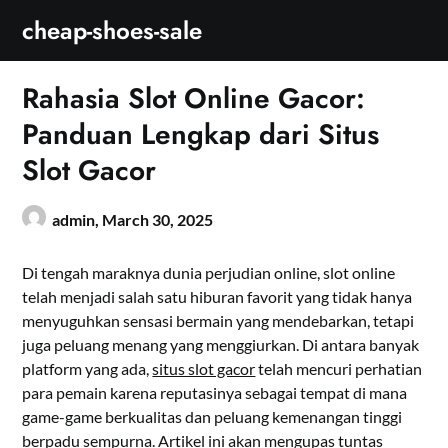
Skip
cheap-shoes-sale
to
content
Rahasia Slot Online Gacor:
Panduan Lengkap dari Situs
Slot Gacor
admin,
March 30, 2025
Di tengah maraknya dunia perjudian online, slot online
telah menjadi salah satu hiburan favorit yang tidak hanya
menyuguhkan sensasi bermain yang mendebarkan, tetapi
juga peluang menang yang menggiurkan. Di antara banyak
platform yang ada,
situs slot gacor
telah mencuri perhatian
para pemain karena reputasinya sebagai tempat di mana
game-game berkualitas dan peluang kemenangan tinggi
berpadu sempurna. Artikel ini akan mengupas tuntas