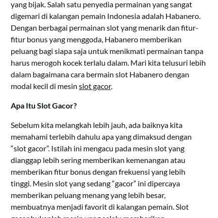
yang bijak. Salah satu penyedia permainan yang sangat
digemari di kalangan pemain Indonesia adalah Habanero.
Dengan berbagai permainan slot yang menarik dan fitur-
fitur bonus yang menggoda, Habanero memberikan
peluang bagi siapa saja untuk menikmati permainan tanpa
harus merogoh kocek terlalu dalam. Mari kita telusuri lebih
dalam bagaimana cara bermain slot Habanero dengan
modal kecil di mesin
slot gacor
.
Apa Itu Slot Gacor?
Sebelum kita melangkah lebih jauh, ada baiknya kita
memahami terlebih dahulu apa yang dimaksud dengan
“slot gacor”. Istilah ini mengacu pada mesin slot yang
dianggap lebih sering memberikan kemenangan atau
memberikan fitur bonus dengan frekuensi yang lebih
tinggi. Mesin slot yang sedang “gacor” ini dipercaya
memberikan peluang menang yang lebih besar,
membuatnya menjadi favorit di kalangan pemain. Slot