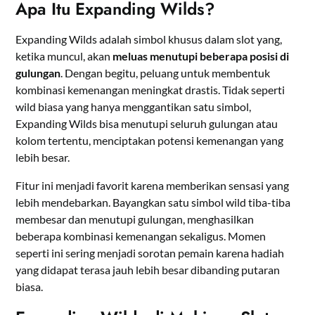
Apa Itu Expanding Wilds?
Expanding Wilds adalah simbol khusus dalam slot yang,
ketika muncul, akan
meluas menutupi beberapa posisi di
gulungan
. Dengan begitu, peluang untuk membentuk
kombinasi kemenangan meningkat drastis. Tidak seperti
wild biasa yang hanya menggantikan satu simbol,
Expanding Wilds bisa menutupi seluruh gulungan atau
kolom tertentu, menciptakan potensi kemenangan yang
lebih besar.
Fitur ini menjadi favorit karena memberikan sensasi yang
lebih mendebarkan. Bayangkan satu simbol wild tiba-tiba
membesar dan menutupi gulungan, menghasilkan
beberapa kombinasi kemenangan sekaligus. Momen
seperti ini sering menjadi sorotan pemain karena hadiah
yang didapat terasa jauh lebih besar dibanding putaran
biasa.