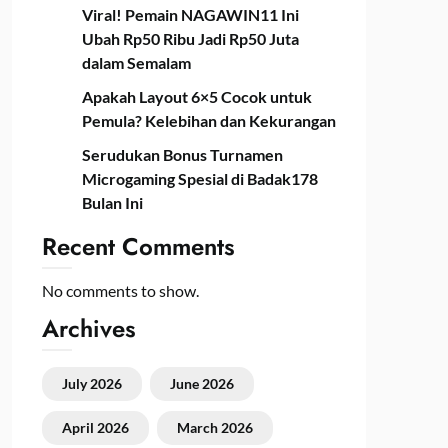
Viral! Pemain NAGAWIN11 Ini
Ubah Rp50 Ribu Jadi Rp50 Juta
dalam Semalam
Apakah Layout 6×5 Cocok untuk
Pemula? Kelebihan dan Kekurangan
Serudukan Bonus Turnamen
Microgaming Spesial di Badak178
Bulan Ini
Recent Comments
No comments to show.
Archives
July 2026
June 2026
April 2026
March 2026