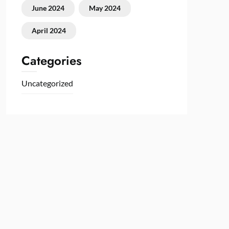
June 2024
May 2024
April 2024
Categories
Uncategorized