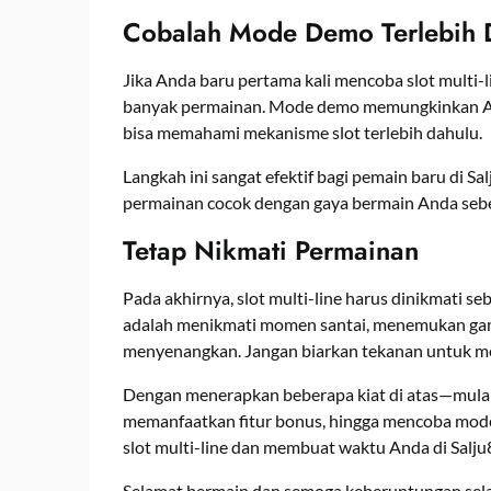
Cobalah Mode Demo Terlebih 
Jika Anda baru pertama kali mencoba slot multi-
banyak permainan. Mode demo memungkinkan An
bisa memahami mekanisme slot terlebih dahulu.
Langkah ini sangat efektif bagi pemain baru di
permainan cocok dengan gaya bermain Anda seb
Tetap Nikmati Permainan
Pada akhirnya, slot multi-line harus dinikmati s
adalah menikmati momen santai, menemukan gam
menyenangkan. Jangan biarkan tekanan untuk m
Dengan menerapkan beberapa kiat di atas—mulai
memanfaatkan fitur bonus, hingga mencoba mo
slot multi-line dan membuat waktu Anda di Salj
Selamat bermain dan semoga keberuntungan sela